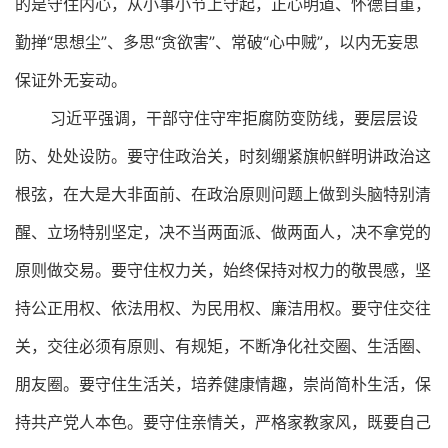
的是守住内心，从小事小节上守起，正心明道、怀德自重，
勤掸“思想尘”、多思“贪欲害”、常破“心中贼”，以内无妄思
保证外无妄动。
习近平强调，干部守住守牢拒腐防变防线，要层层设
防、处处设防。要守住政治关，时刻绷紧旗帜鲜明讲政治这
根弦，在大是大非面前、在政治原则问题上做到头脑特别清
醒、立场特别坚定，决不当两面派、做两面人，决不拿党的
原则做交易。要守住权力关，始终保持对权力的敬畏感，坚
持公正用权、依法用权、为民用权、廉洁用权。要守住交往
关，交往必须有原则、有规矩，不断净化社交圈、生活圈、
朋友圈。要守住生活关，培养健康情趣，崇尚简朴生活，保
持共产党人本色。要守住亲情关，严格家教家风，既要自己